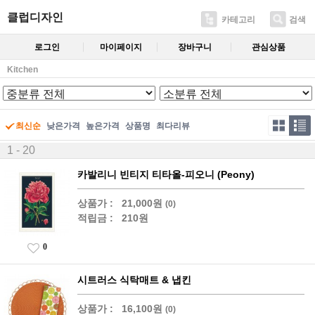
클럽디자인
카테고리
검색
로그인
마이페이지
장바구니
관심상품
Kitchen
최신순
낮은가격
높은가격
상품명
최다리뷰
1 - 20
카발리니 빈티지 티타올-피오니 (Peony)
상품가 :
21,000원
(0)
적립금 :
210원
0
시트러스 식탁매트 & 냅킨
상품가 :
16,100원
(0)