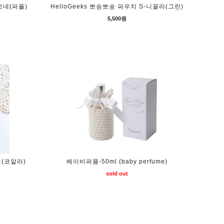
-모네(퍼플)
HelloGeeks 뽀송뽀송 파우치 S-니꼴라(그린)
5,500원
지(코알라)
베이비퍼퓸-50ml (baby perfume)
sold out