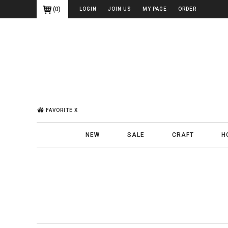
(
0
)
LOGIN
JOIN US
MY PAGE
ORDER
FAVORITE X
NEW
SALE
CRAFT
H