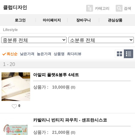
클럽디자인
카테고리
검색
로그인
마이페이지
장바구니
관심상품
Lifestyle
최신순
낮은가격
높은가격
상품명
최다리뷰
1 - 20
아말피 플랫&봉투 4세트
상품가 :
10,000원
(0)
0
카발리니 빈티지 파우치 - 샌프란시스코
상품가 :
21,000원
(0)